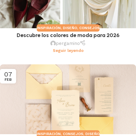
INSPIRACIÓN
,
DISEÑO
,
CONSEJOS
Descubre los colores de moda para 2026
pergamino
Seguir leyendo
07
FEB
INSPIRACIÓN
,
CONSEJOS
,
DISEÑO