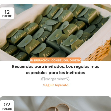
12
PUEDE
INSPIRACIÓN
,
CONSEJOS
,
DISEÑO
Recuerdos para invitados: Los regalos más
especiales para los invitados
pergamino
Seguir leyendo
02
PUEDE