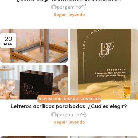
pergamino
Seguir leyendo
20
MAR
INSPIRACIÓN
,
DISEÑO
,
CONSEJOS
Letreros acrílicos para bodas: ¿Cuáles elegir?
pergamino
Seguir leyendo