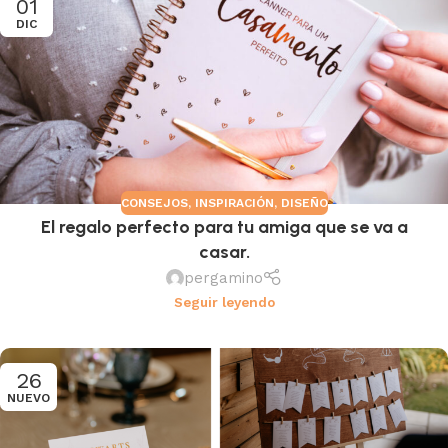
01
DIC
CONSEJOS
,
INSPIRACIÓN
,
DISEÑO
El regalo perfecto para tu amiga que se va a
casar.
pergamino
Seguir leyendo
26
NUEVO