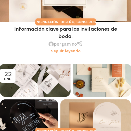
INSPIRACIÓN
,
DISEÑO
,
CONSEJOS
Información clave para las invitaciones de
boda.
pergamino
Seguir leyendo
22
ENE