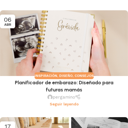
06
ABR
INSPIRACIÓN
,
DISEÑO
,
CONSEJOS
Planificador de embarazo: Diseñado para
futuras mamás
pergamino
Seguir leyendo
17