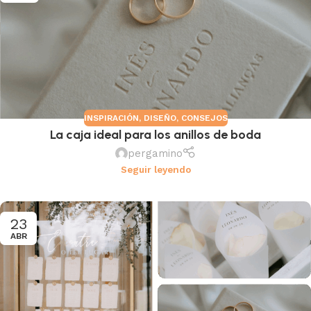
INSPIRACIÓN
,
DISEÑO
,
CONSEJOS
La caja ideal para los anillos de boda
pergamino
Seguir leyendo
23
ABR