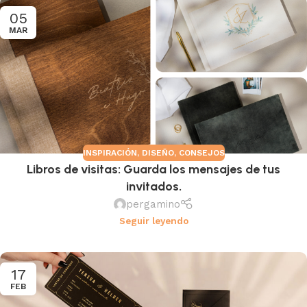
05
MAR
INSPIRACIÓN
,
DISEÑO
,
CONSEJOS
Libros de visitas: Guarda los mensajes de tus
invitados.
pergamino
Seguir leyendo
17
FEB