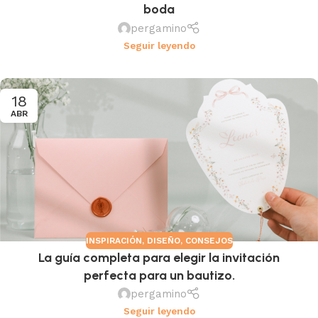
boda
pergamino
Seguir leyendo
18
ABR
INSPIRACIÓN
,
DISEÑO
,
CONSEJOS
La guía completa para elegir la invitación
perfecta para un bautizo.
pergamino
Seguir leyendo