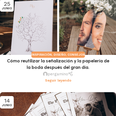
25
JUNIO
INSPIRACIÓN
,
DISEÑO
,
CONSEJOS
Cómo reutilizar la señalización y la papelería de
la boda después del gran día.
pergamino
Seguir leyendo
14
JUNIO