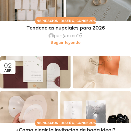
INSPIRACIÓN
,
DISEÑO
,
CONSEJOS
Tendencias nupciales para 2025
pergamino
Seguir leyendo
02
ABR
INSPIRACIÓN
,
DISEÑO
,
CONSEJOS
¿Cómo elegir la invitación de boda ideal?