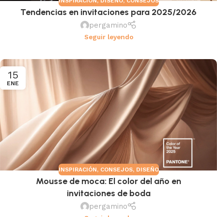
INSPIRACIÓN
,
DISEÑO
,
CONSEJOS
Tendencias en invitaciones para 2025/2026
pergamino
Seguir leyendo
15
ENE
INSPIRACIÓN
,
CONSEJOS
,
DISEÑO
Mousse de moca: El color del año en
invitaciones de boda
pergamino