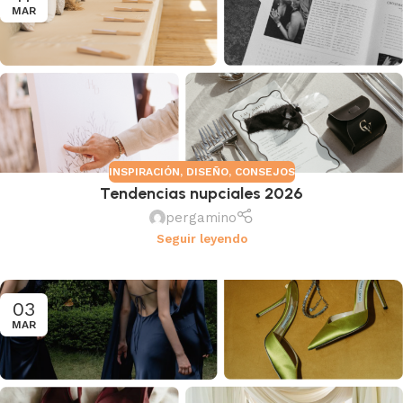
MAR
INSPIRACIÓN
,
DISEÑO
,
CONSEJOS
Tendencias nupciales 2026
pergamino
Seguir leyendo
03
MAR