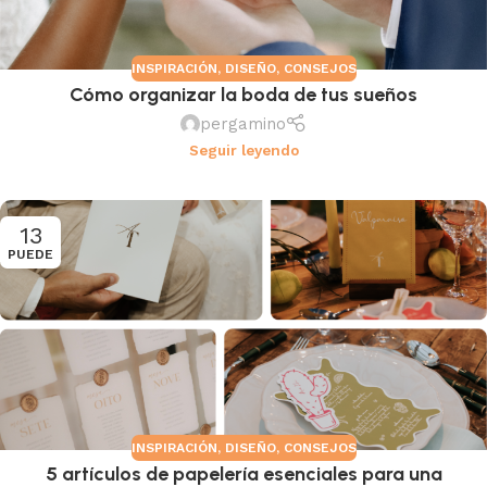
INSPIRACIÓN
,
DISEÑO
,
CONSEJOS
Cómo organizar la boda de tus sueños
pergamino
Seguir leyendo
13
PUEDE
INSPIRACIÓN
,
DISEÑO
,
CONSEJOS
5 artículos de papelería esenciales para una