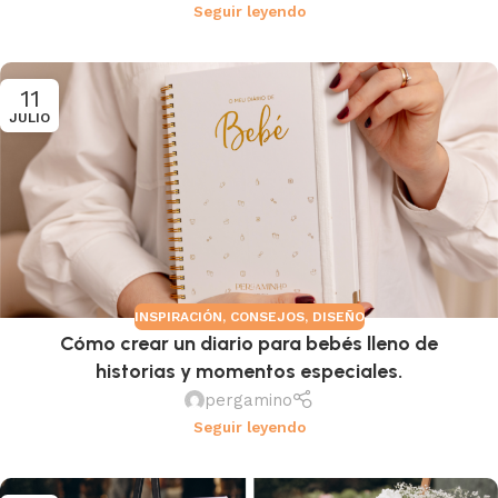
Seguir leyendo
11
JULIO
INSPIRACIÓN
,
CONSEJOS
,
DISEÑO
Cómo crear un diario para bebés lleno de
historias y momentos especiales.
pergamino
Seguir leyendo