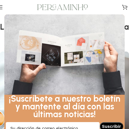
DISEÑO
,
CONSEJOS
,
INSPIRACIÓN
La importancia de la agenda de la
novia
0
En 22 de junio de 2021
¡Suscríbete a nuestro boletín
y mantente al día con las
últimas noticias!