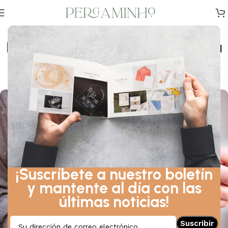
DISEÑO
,
CONSEJOS
,
INSPIRACIÓN
El regalo perfecto para tu amiga
que se va a casar.
En 1 de diciembre de 2024
¡Suscríbete a nuestro boletín
y mantente al día con las
últimas noticias!