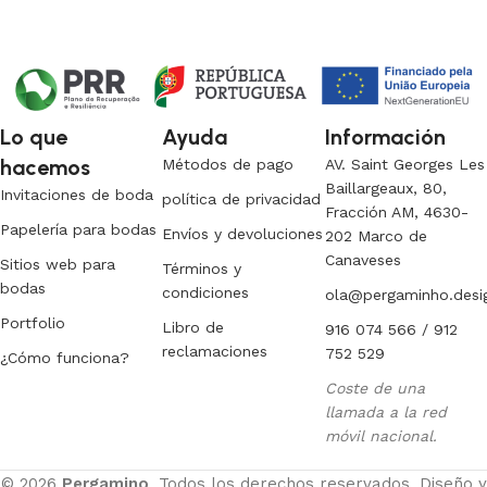
Lo que
Ayuda
Información
hacemos
Métodos de pago
AV. Saint Georges Les
Baillargeaux, 80,
Invitaciones de boda
política de privacidad
Fracción AM, 4630-
Papelería para bodas
Envíos y devoluciones
202 Marco de
Canaveses
Sitios web para
Términos y
bodas
condiciones
ola@pergaminho.desi
Portfolio
Libro de
916 074 566 / 912
reclamaciones
752 529
¿Cómo funciona?
Coste de una
llamada a la red
móvil nacional.
© 2026
Pergamino
. Todos los derechos reservados. Diseño y