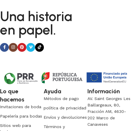
Con nuestros letreros para la barra, además de guiar a tus
invitados, añadirás un detalle decorativo único e inolvidable
Una historia
a tu celebración.
en papel.
Lo que
Ayuda
Información
hacemos
Métodos de pago
AV. Saint Georges Les
Baillargeaux, 80,
Invitaciones de boda
política de privacidad
Fracción AM, 4630-
Papelería para bodas
Envíos y devoluciones
202 Marco de
Canaveses
Sitios web para
Términos y