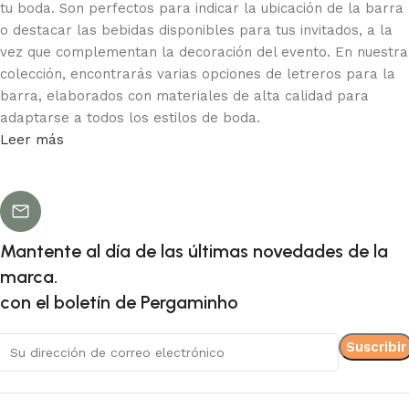
tu boda. Son perfectos para indicar la ubicación de la barra
o destacar las bebidas disponibles para tus invitados, a la
vez que complementan la decoración del evento. En nuestra
colección, encontrarás varias opciones de letreros para la
barra, elaborados con materiales de alta calidad para
adaptarse a todos los estilos de boda.
Leer más
Ofrecemos letreros de madera para bares, ideales para
bodas de estilo rústico, que aportan un toque acogedor y
natural al ambiente. Para un estilo más moderno y
elegante, los letreros de PVC son duraderos y tienen un
acabado impecable, perfectos para ambientes
Mantente al día de las últimas novedades de la
contemporáneos y diseños coloridos. Los letreros de
marca.
acrílico negro ofrecen un diseño audaz y sofisticado,
con el boletín de Pergaminho
mientras que los de acrílico dorado añaden un toque de
glamour y lujo a tu evento. Los letreros de acrílico
transparente son perfectos para quienes prefieren un estilo
más limpio y moderno sin renunciar a la elegancia.