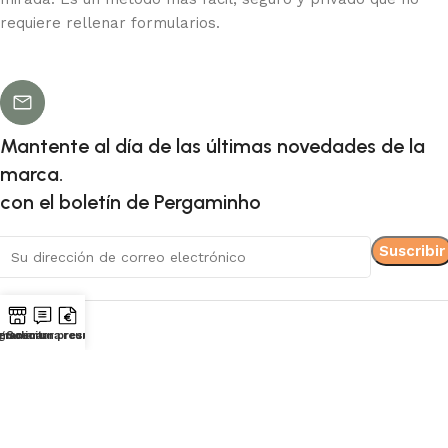
requiere rellenar formularios.
Mantente al día de las últimas novedades de la
marca.
con el boletín de Pergaminho
gramar una reunión
lmacenar
Solicitar presupuesto
Una historia
en papel.