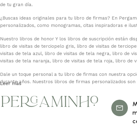
de tu gran día.
¿Buscas ideas originales para tu libro de firmas? En Pergam
personalizados, como monogramas, citas inspiradoras e ilus
Nuestro
libros de honor
Y los libros de suscripción están di
libro de visitas de terciopelo gris, libro de visitas de terciop
visitas de tela azul, libro de visitas de tela negra, libro de vi
visitas de tela naranja, libro de visitas de tela roja, libro de
Dale un toque personal a tu libro de firmas con nuestra op
durante años. Nuestros libros de firmas personalizados son
Leer más
Trabajamos en Portugal, incluyendo las islas de Madeira y l
encantado de ayudarle a preparar su gran día y hacerlo aún
M
m
c