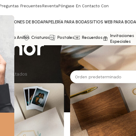
Preguntas Frecuentes
Reventa
Póngase En Contacto Con
NVITACIONES DE BODA
PAPELERÍA PARA BODAS
SITIOS WEB PARA BOD
Honor
Invitaciones
jas Para Anillos
Criaturas
Postales
Recuerdos
Especiales
3 resultados