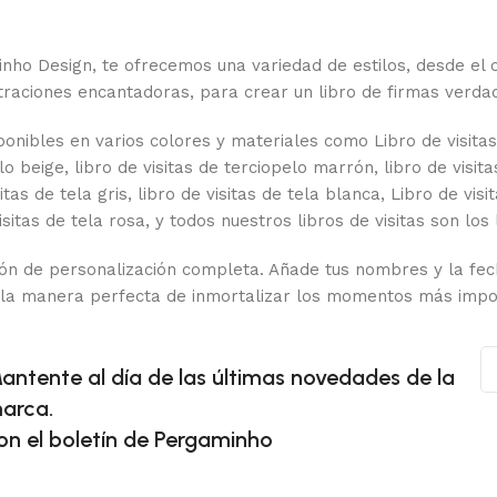
inho Design, te ofrecemos una variedad de estilos, desde el 
traciones encantadoras, para crear un libro de firmas verd
sponibles en varios colores y materiales como
Libro de visita
elo beige, libro de visitas de terciopelo marrón, libro de visita
sitas de tela gris, libro de visitas de tela blanca,
Libro de visi
 visitas de tela rosa, y todos nuestros libros de visitas son lo
ción de personalización completa. Añade tus nombres y la fe
 la manera perfecta de inmortalizar los momentos más impor
as Azores. Solicite una reunión con nosotros hoy mismo, ya s
 más especial.
antente al día de las últimas novedades de la
arca.
on el boletín de Pergaminho