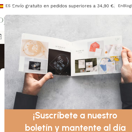
Envío gratuito en pedidos superiores a 34,90 €.
ES
En
Blog
I
Libros de 
Agendas
Sobres/Sellos
Señalización
Libros De Honor
Ca
Mostrando los 
Categorías De Productos
Agendas
Sobres y sellos
Señalización
Libros de Honor
¡Suscríbete a nuestro
Libro de votos
boletín y mantente al día
Cajas para anillos