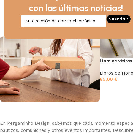
Recuerdos
con las últimas noticias!
Destellos
Invitaciones especiales
Bebés y mamás
Postales temáticas
Libro de visitas
Libros de Hono
85,00
€
Envío gratis
Los pedidos superiores a 39,90 € tienen
En Pergaminho Design, sabemos que cada momento especial m
envío gratuito a Portugal continental.
bautizos, comuniones y otros eventos importantes. Descubre