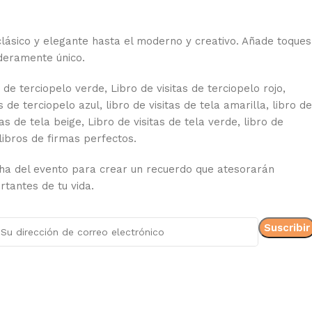
clásico y elegante hasta el moderno y creativo. Añade toques
aderamente único.
s de terciopelo verde
, Libro de visitas de terciopelo rojo,
s de terciopelo azul, libro de visitas de tela amarilla, libro de
tas de tela beige
, Libro de visitas de tela verde, libro de
s libros de firmas perfectos.
cha del evento para crear un recuerdo que atesorarán
tantes de tu vida.
ea presencial o por videoconferencia. Nuestro equipo estará