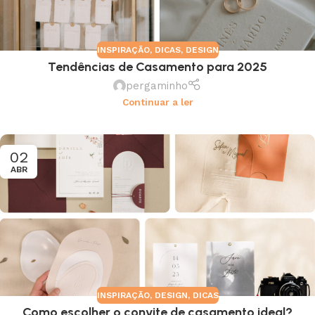
INSPIRAÇÃO
,
DICAS
,
DESIGN
Tendências de Casamento para 2025
pergaminho
Continuar a ler
02
ABR
INSPIRAÇÃO
,
DESIGN
,
DICAS
Como escolher o convite de casamento ideal?