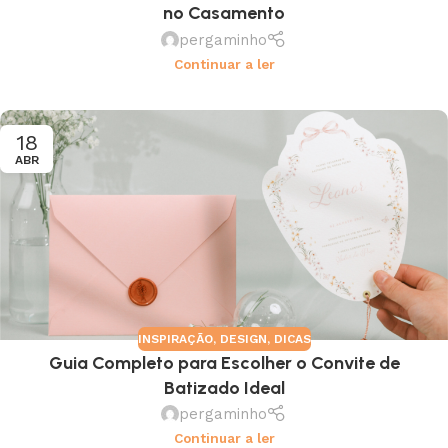
no Casamento
pergaminho
Continuar a ler
18
ABR
INSPIRAÇÃO
,
DESIGN
,
DICAS
Guia Completo para Escolher o Convite de
Batizado Ideal
pergaminho
Continuar a ler