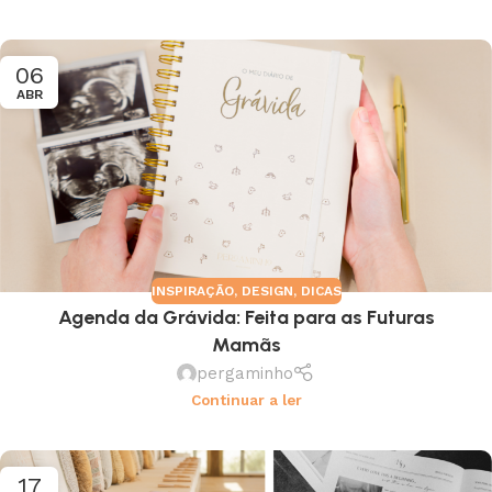
06
ABR
INSPIRAÇÃO
,
DESIGN
,
DICAS
Agenda da Grávida: Feita para as Futuras
Mamãs
pergaminho
Continuar a ler
17