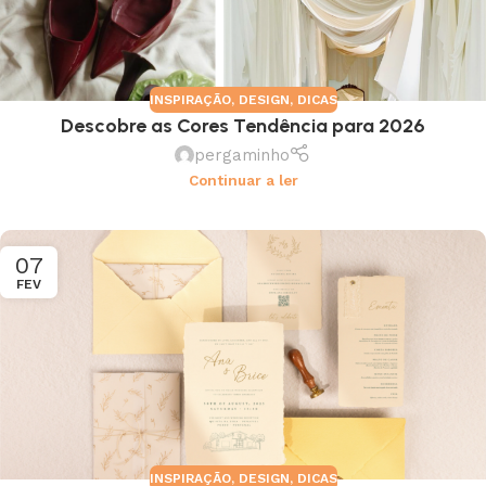
INSPIRAÇÃO
,
DESIGN
,
DICAS
Descobre as Cores Tendência para 2026
pergaminho
Continuar a ler
07
FEV
INSPIRAÇÃO
,
DESIGN
,
DICAS