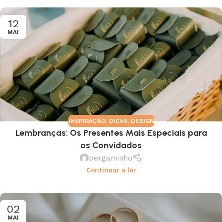
12
MAI
INSPIRAÇÃO
,
DICAS
,
DESIGN
Lembranças: Os Presentes Mais Especiais para
os Convidados
pergaminho
Continuar a ler
02
MAI