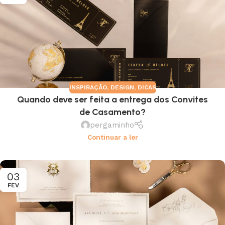
INSPIRAÇÃO
,
DESIGN
,
DICAS
Quando deve ser feita a entrega dos Convites
de Casamento?
pergaminho
Continuar a ler
03
FEV