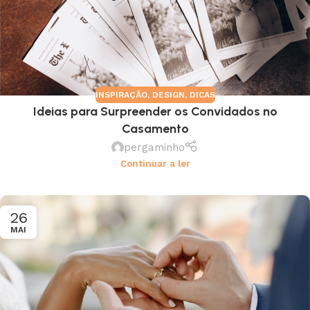
INSPIRAÇÃO
,
DESIGN
,
DICAS
Ideias para Surpreender os Convidados no
Casamento
pergaminho
Continuar a ler
26
MAI