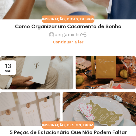
INSPIRAÇÃO
,
DICAS
,
DESIGN
Como Organizar um Casamento de Sonho
pergaminho
Continuar a ler
13
MAI
INSPIRAÇÃO
,
DESIGN
,
DICAS
5 Peças de Estacionário Que Não Podem Faltar