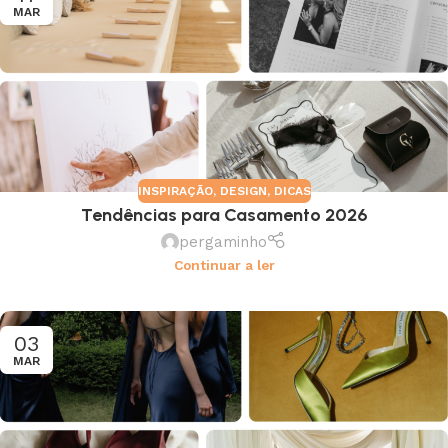
MAR
INSPIRAÇÃO
,
DESIGN
,
DICAS
Tendências para Casamento 2026
pergaminho
Continuar a ler
03
MAR