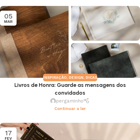
05
MAR
INSPIRAÇÃO
,
DESIGN
,
DICAS
Livros de Honra: Guarde as mensagens dos
convidados
pergaminho
Continuar a ler
17
FEV