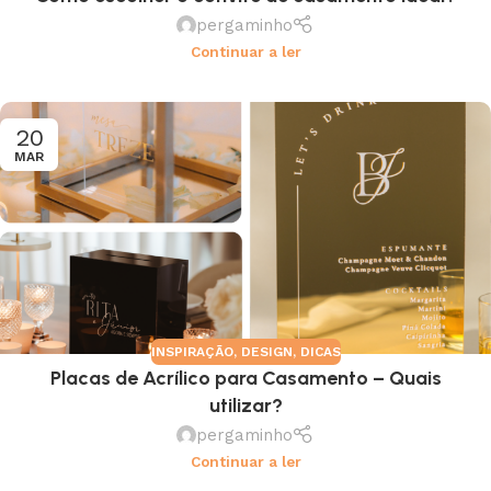
pergaminho
Continuar a ler
20
MAR
INSPIRAÇÃO
,
DESIGN
,
DICAS
Placas de Acrílico para Casamento – Quais
utilizar?
pergaminho
Continuar a ler