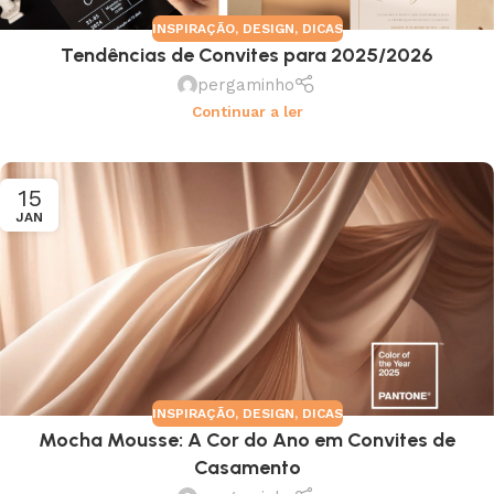
INSPIRAÇÃO
,
DESIGN
,
DICAS
Tendências de Convites para 2025/2026
pergaminho
Continuar a ler
15
JAN
INSPIRAÇÃO
,
DESIGN
,
DICAS
Mocha Mousse: A Cor do Ano em Convites de
Casamento