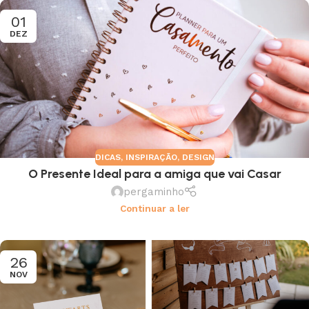
01
DEZ
DICAS
,
INSPIRAÇÃO
,
DESIGN
O Presente Ideal para a amiga que vai Casar
pergaminho
Continuar a ler
26
NOV