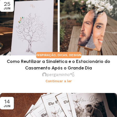
25
JUN
INSPIRAÇÃO
,
DICAS
,
DESIGN
Como Reutilizar a Sinalética e o Estacionário do
Casamento Após o Grande Dia
pergaminho
Continuar a ler
14
JUN