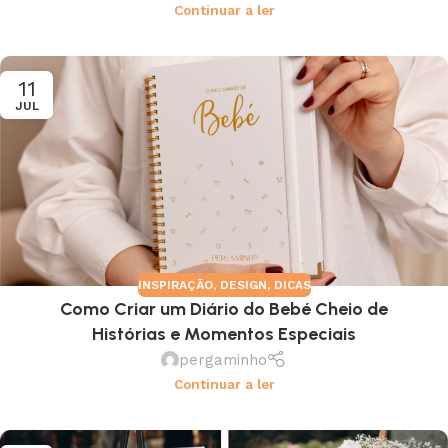
Continuar a ler
11
JUL
INSPIRAÇÃO
,
DESIGN
,
DICAS
Como Criar um Diário do Bebé Cheio de
Histórias e Momentos Especiais
pergaminho
Continuar a ler