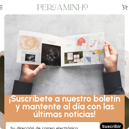
DISEÑO
,
CONSEJOS
,
INSPIRACIÓN
Descubre la importancia de un
monograma en tu boda.
En 27 de junio de 2024
¡Suscríbete a nuestro boletín
y mantente al día con las
últimas noticias!