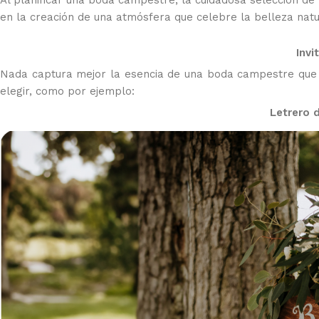
Al planificar una boda campestre, la cuidadosa selección de l
en la creación de una atmósfera que celebre la belleza natur
Invi
Nada captura mejor la esencia de una boda campestre que l
elegir, como por ejemplo:
Letrero 