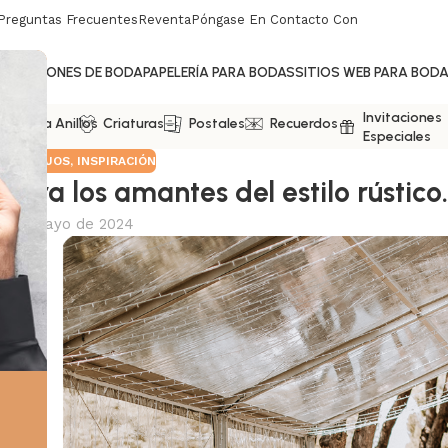
Preguntas Frecuentes
Reventa
Póngase En Contacto Con
NVITACIONES DE BODA
PAPELERÍA PARA BODAS
SITIOS WEB PARA BOD
Invitaciones
jas Para Anillos
Criaturas
Postales
Recuerdos
Especiales
,
CONSEJOS
,
INSPIRACIÓN
ara los amantes del estilo rústico
7 de mayo de 2024