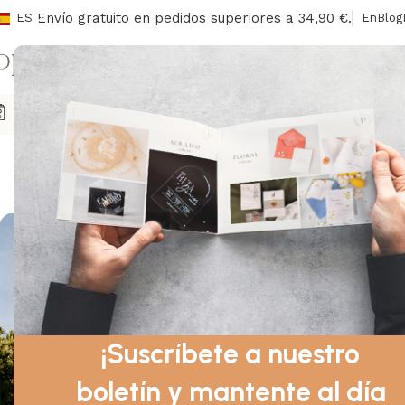
Envío gratuito en pedidos superiores a 34,90 €.
ES
En
Blog
I
Agendas
Sobres/Sellos
Señalización
Libros De Honor
Ca
DISEÑO
Boda campestre: perfecta p
En 
¡Suscríbete a nuestro
boletín y mantente al día