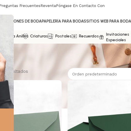
Preguntas Frecuentes
Reventa
Póngase En Contacto Con
NVITACIONES DE BODA
PAPELERÍA PARA BODAS
SITIOS WEB PARA BOD
s
Invitaciones
jas Para Anillos
Criaturas
Postales
Recuerdos
Especiales
13 resultados