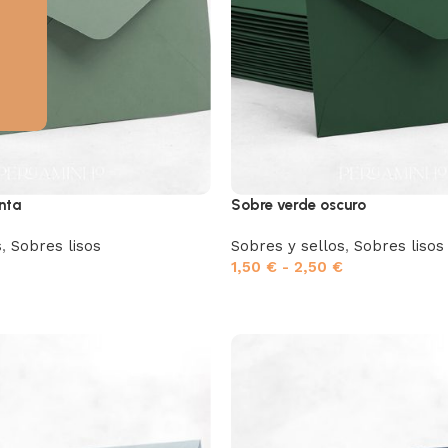
nta
Sobre verde oscuro
s
,
Sobres lisos
Sobres y sellos
,
Sobres lisos
1,50
€
-
2,50
€