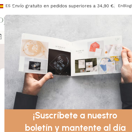
Envío gratuito en pedidos superiores a 34,90 €.
ES
En
Blog
I
Sobres liso
Agendas
Sobres/Sellos
Señalización
Libros De Honor
Ca
Mostrando los 
Categorías De Productos
Agendas
Sobres y sellos
Señalización
Libros de Honor
¡Suscríbete a nuestro
Libro de votos
boletín y mantente al día
Cajas para anillos