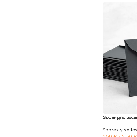
Sobre gris oscu
Sobres y sello
1,50
€
-
2,50
€