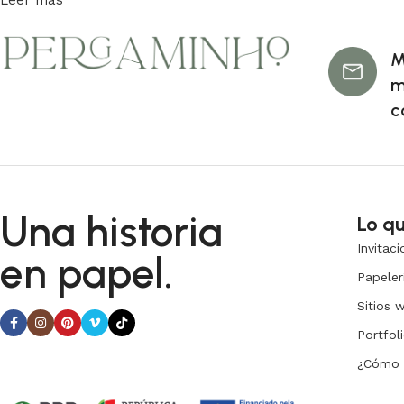
Leer más
M
m
c
Una historia
Lo q
Invitac
en papel.
Papeler
Sitios 
Portfol
¿Cómo 