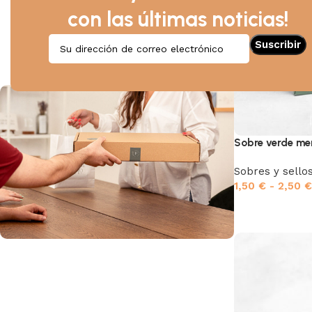
Recuerdos
con las últimas noticias!
Destellos
Invitaciones especiales
Bebés y mamás
Postales temáticas
Sobre verde me
Sobres y sello
1,50
€
-
2,50
€
Envío gratis
Los pedidos superiores a 39,90 € tienen
envío gratuito a Portugal continental.