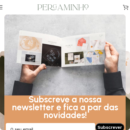
DESIGN
,
DICAS
,
INSPIRAÇÃO
Conheça a Importância do
Monograma no seu Casamento
Sobre Junho 27, 2024
Subscreve a nossa
newsletter e fica a par das
novidades!