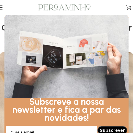
DESIGN
,
DICAS
,
INSPIRAÇÃO
Convites DIY – Como Personalizar
os teus Convites
Sobre Setembro 20, 2024
Subscreve a nossa
newsletter e fica a par das
novidades!