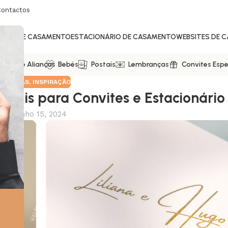
Contactos
ITES DE CASAMENTO
ESTACIONÁRIO DE CASAMENTO
WEBSITES DE 
ixas De Alianças
Bebés
Postais
Lembranças
Convites Espe
GN
,
DICAS
,
INSPIRAÇÃO
riais para Convites e Estacionário
re Junho 15, 2024