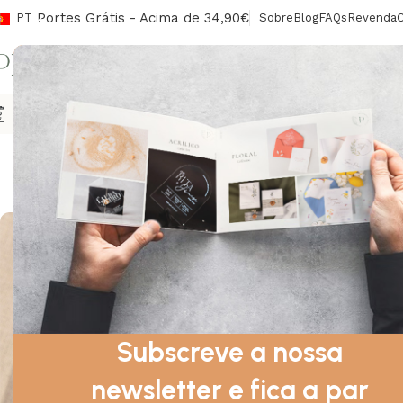
Portes Grátis - Acima de 34,90€
PT
Sobre
Blog
FAQs
Revenda
CONV
Agendas
Envelopes/Lacres
Sinalética
Livros De Honra
Ca
DESI
Tipos de Impressão e Mate
Sob
Subscreve a nossa
newsletter e fica a par