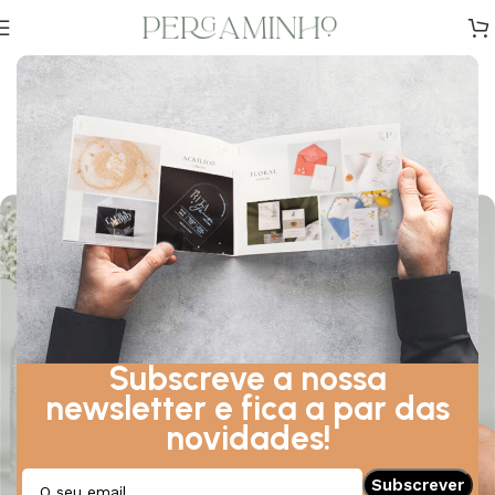
INSPIRAÇÃO
,
DICAS
,
DESIGN
Guia Completo para Escolher o
Convite de Batizado Ideal
Sobre Abril 18, 2026
Subscreve a nossa
newsletter e fica a par das
novidades!