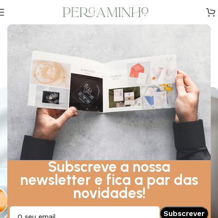
DESIGN
,
DICAS
,
INSPIRAÇÃO
A Importância da Agenda da
Noiva
0
Sobre Junho 22, 2021
Subscreve a nossa
newsletter e fica a par das
novidades!