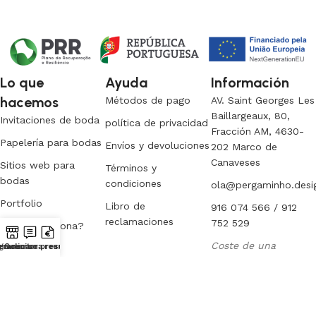
Lo que
Ayuda
Información
hacemos
Métodos de pago
AV. Saint Georges Les
Baillargeaux, 80,
Invitaciones de boda
política de privacidad
Fracción AM, 4630-
Papelería para bodas
Envíos y devoluciones
202 Marco de
Canaveses
Sitios web para
Términos y
bodas
condiciones
ola@pergaminho.desi
Portfolio
Libro de
916 074 566 / 912
reclamaciones
752 529
¿Cómo funciona?
Coste de una
gramar una reunión
lmacenar
Solicitar presupuesto
llamada a la red
móvil nacional.
© 2026
Pergamino
. Todos los derechos reservados. Diseño y