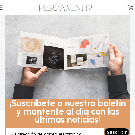
BODAS
Soluciones que hacen que nuestros clientes
sonrían y piensen "Esto es!".
¡Suscríbete a nuestro boletín
y mantente al día con las
últimas noticias!