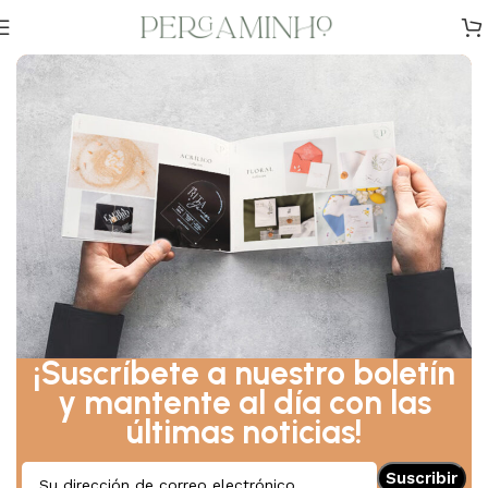
Inicio
Cajas para anillos
¡Suscríbete a nuestro boletín
y mantente al día con las
últimas noticias!