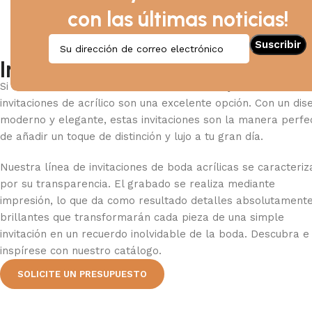
con las últimas noticias!
Invitaciones de boda acrílicas
Si buscas una invitación de boda innovadora y sofisticada, la
invitaciones de acrílico son una excelente opción. Con un dis
moderno y elegante, estas invitaciones son la manera perfe
de añadir un toque de distinción y lujo a tu gran día.
Nuestra línea de invitaciones de boda acrílicas se caracteriz
por su transparencia. El grabado se realiza mediante
impresión, lo que da como resultado detalles absolutament
brillantes que transformarán cada pieza de una simple
invitación en un recuerdo inolvidable de la boda. Descubra e
inspírese con nuestro catálogo.
SOLICITE UN PRESUPUESTO