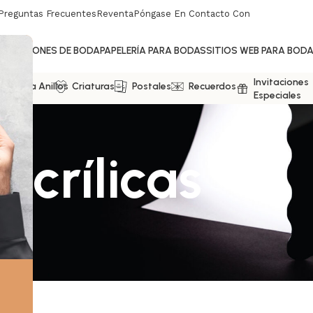
Preguntas Frecuentes
Reventa
Póngase En Contacto Con
NVITACIONES DE BODA
PAPELERÍA PARA BODAS
SITIOS WEB PARA BOD
Invitaciones
jas Para Anillos
Criaturas
Postales
Recuerdos
Especiales
acrílicas