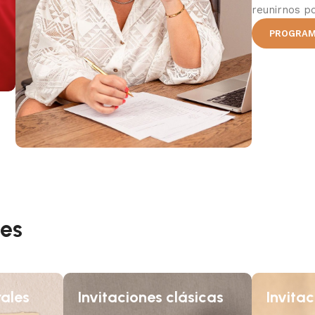
reunirnos po
PROGRAM
nes
rales
Invitaciones clásicas
Invita