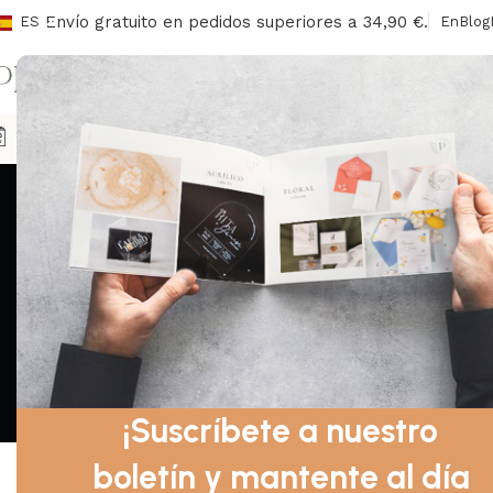
Envío gratuito en pedidos superiores a 34,90 €.
ES
En
Blog
I
Agendas
Sobres/Sellos
Señalización
Libros De Honor
Ca
Invitaciones 
¡Suscríbete a nuestro
boletín y mantente al día