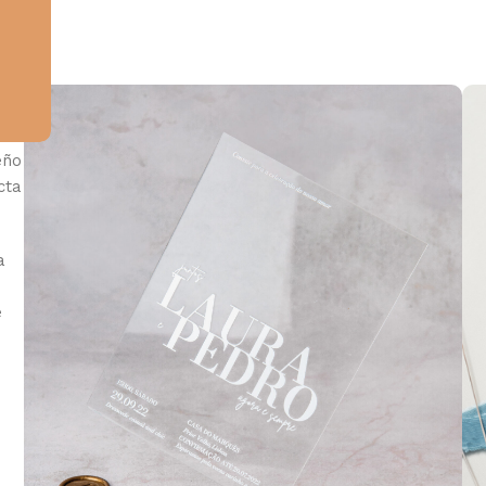
s
eño
cta
a
e