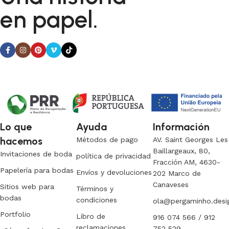
en papel.
Hemos seleccionado para usted los mejores modelos de
artesanos modernos que han logrado combinar
ingeniosamente elegancia, calidad y funcionalidad en cada
pieza. Nuestro catálogo incluye productos de empresas de
reconocida trayectoria que, tras muchos años de
colaboración ininterrumpida, han demostrado su fiabilidad y
honestidad. Todas ellas garantizan la alta calidad de sus
productos, un excelente funcionamiento, un diseño atractivo,
una larga vida útil y la máxima seguridad.
Lo que
Ayuda
Información
hacemos
Métodos de pago
AV. Saint Georges Les
Baillargeaux, 80,
Invitaciones de boda
política de privacidad
Fracción AM, 4630-
Papelería para bodas
Envíos y devoluciones
202 Marco de
Canaveses
Sitios web para
Términos y
bodas
condiciones
ola@pergaminho.desi
Portfolio
Libro de
916 074 566 / 912
reclamaciones
752 529