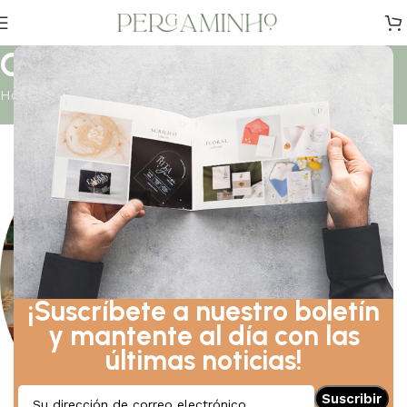
Contáctanos
Hogar
Contáctanos
¡Suscríbete a nuestro boletín
y mantente al día con las
últimas noticias!