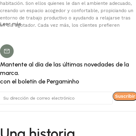
habitación. Son ellos quienes le dan el ambiente adecuado,
creando un espacio acogedor y confortable, propiciando un
entorno de trabajo productivo o ayudando a relajarse tras
Leer más
un día agotador. Cada vez más, los clientes prefieren
comprar en tiendas online, donde pueden sentarse frente al
ordenador en su tiempo libre, visualizar los muebles en la
foto y comprar con tranquilidad los que les gusten. Las
tiendas online cuentan con un amplio catálogo de muebles,
tanto para el hogar como para la oficina.
Mantente al día de las últimas novedades de la
marca.
La producción de muebles es una forma de
con el boletín de Pergaminho
arte moderna.
Los fabricantes de muebles, al igual que los de otros
artículos para el hogar, ofrecen una gran variedad de
propuestas: a menudo encontramos tanto productos
estándar de producción en masa como creaciones únicas,
Una historia
muebles elaborados por artesanos profesionales que serán
apreciados por los verdaderos conocedores de la belleza.