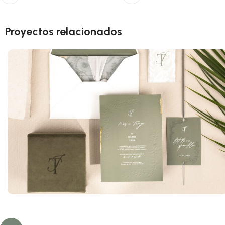
Proyectos relacionados
Inês y Tiago
Flores