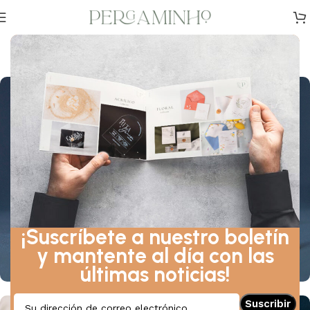
Mafalda y Luis
Quinta da Fonte Souto, Amares — julio de 2022
¡Suscríbete a nuestro boletín
y mantente al día con las
últimas noticias!