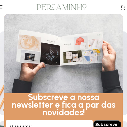
Sara & Zé Artur
Palacete Dona Maria, Amarante — Agosto, 2022
Subscreve a nossa
newsletter e fica a par das
novidades!