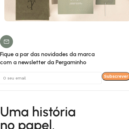
Inês & Tiago
Florais
Fique a par das novidades da marca
com a newsletter da Pergaminho
Uma história
no papel.