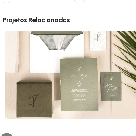
Projetos Relacionados
Inês & Tiago
Florais