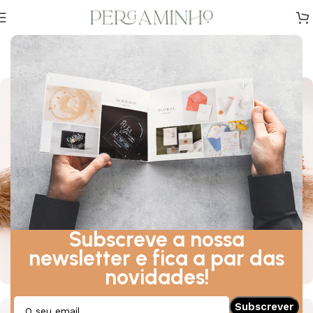
Sofia & Sérgio
Quinta dos Amores — Junho, 2023
Subscreve a nossa
newsletter e fica a par das
novidades!