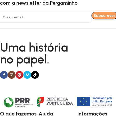
pode selecionar o envelope perfeito para o seu convite,
com a newsletter da Pergaminho
quer seja uma opção mais tradicional ou um modelo
inovador e criativo.
Os
envelopes artesanais
são feitos com materiais de alta
qualidade, garantindo não só a beleza, mas também a
durabilidade e a proteção do seu convite. O design refinado
Uma história
e a textura única do papel vão tornar o seu convite de
casamento ainda mais memorável, criando uma primeira
no papel.
impressão inesquecível para os seus convidados.
Se procura um toque personalizado e sofisticado para os
seus convites de casamento, os nossos
envelopes
artesanais
são a escolha ideal, garantindo que cada detalhe
do seu dia especial seja repleto de beleza e elegância.
O que fazemos
Ajuda
Informações