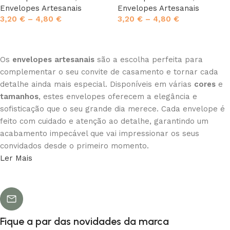
Envelopes Artesanais
Envelopes Artesanais
3,20
€
–
4,80
€
3,20
€
–
4,80
€
Ver opções
Ver opções
Os
envelopes artesanais
são a escolha perfeita para
complementar o seu convite de casamento e tornar cada
detalhe ainda mais especial. Disponíveis em várias
cores
e
tamanhos
, estes envelopes oferecem a elegância e
sofisticação que o seu grande dia merece. Cada envelope é
feito com cuidado e atenção ao detalhe, garantindo um
acabamento impecável que vai impressionar os seus
convidados desde o primeiro momento.
Ler Mais
A nossa vasta gama de
cores
permite-lhe escolher a
tonalidade ideal para combinar com o tema do seu
casamento, seja um tom clássico e elegante, ou uma cor
mais vibrante e única, que reflita a personalidade dos
noivos. Além disso, com diferentes
tamanhos
disponíveis,
Fique a par das novidades da marca