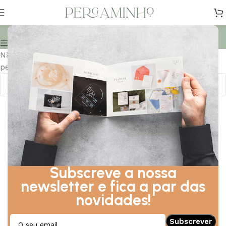
Uncategorized
Mostrar Coluna
Não foram encontrados produtos correspondentes à sua
pesquisa.
Subscreve a nossa
newsletter e fica a par das
novidades!