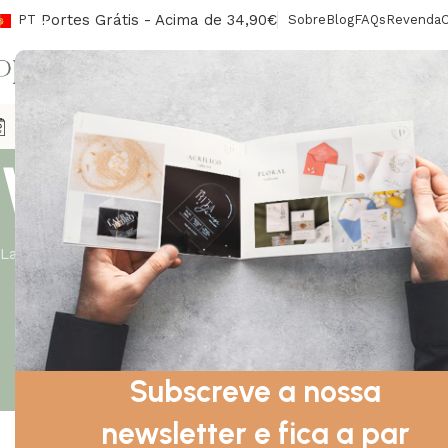
Portes Grátis - Acima de 34,90€
PT
Sobre
Blog
FAQs
Revenda
CONV
Agendas
Envelopes/Lacres
Sinalética
Livros De Honra
Ca
Wishlist
Lar
Wishlist
Subscreve a nossa
newsletter e fica a par