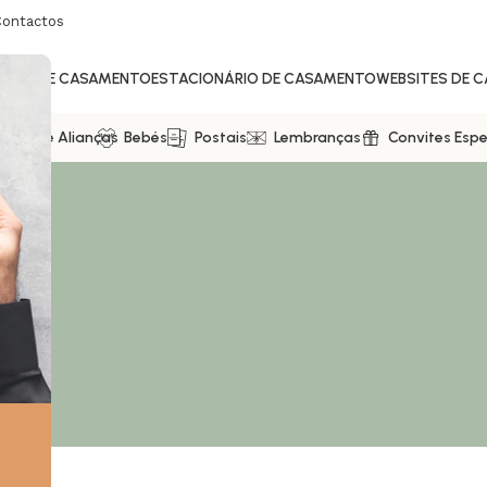
Contactos
ITES DE CASAMENTO
ESTACIONÁRIO DE CASAMENTO
WEBSITES DE 
ixas De Alianças
Bebés
Postais
Lembranças
Convites Espe