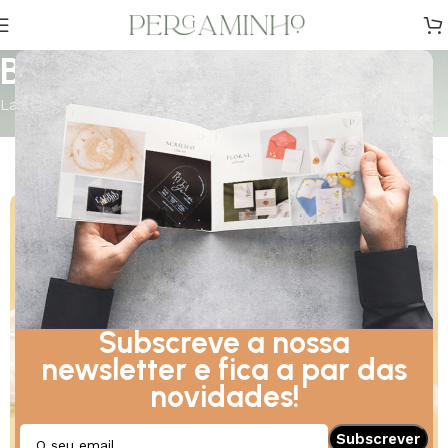
Batizados
Lar
Batizados
Todos
Acrílico
Batizados
Clássicos
Subscreve a nossa
newsletter e fica a par das
novidades!