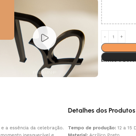
Envios e Devo
Detalhes dos Produtos
o e a essência da celebração.
Tempo de produção:
12 a 15 D
 momento inesquecível e
Material:
Acrílico Preto