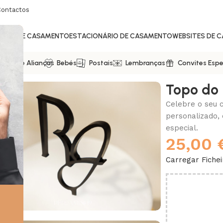
Contactos
ITES DE CASAMENTO
ESTACIONÁRIO DE CASAMENTO
WEBSITES DE 
ixas De Alianças
Bebés
Postais
Lembranças
Convites Espe
to
Topo do B
Celebre o seu 
personalizado, 
especial.
25,00
Carregar Fichei