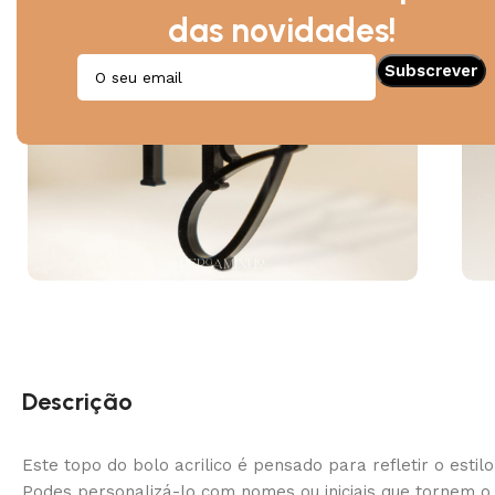
das novidades!
Descrição
Este topo do bolo acrilico é pensado para refletir o estil
Podes personalizá-lo com nomes ou iniciais que tornem o