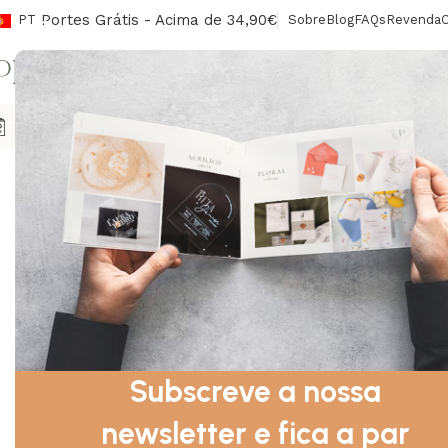
Portes Grátis - Acima de 34,90€
PT
Sobre
Blog
FAQs
Revenda
CONV
Agendas
Envelopes/Lacres
Sinalética
Livros De Honra
Ca
Início
Sinalética
Topo do Bolo
Topo do Bolo – Acrílico Pre
Subscreve a nossa
newsletter e fica a par