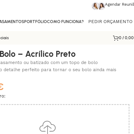
Agendar Reuni
PEDIR ORÇAMENTO
CASAMENTOS
PORTFÓLIO
COMO FUNCIONA?
0
/
0,0
ciais
olo – Acrílico Preto
casamento ou batizado com um topo de bolo
o detalhe perfeito para tornar o seu bolo ainda mais
€
ro: