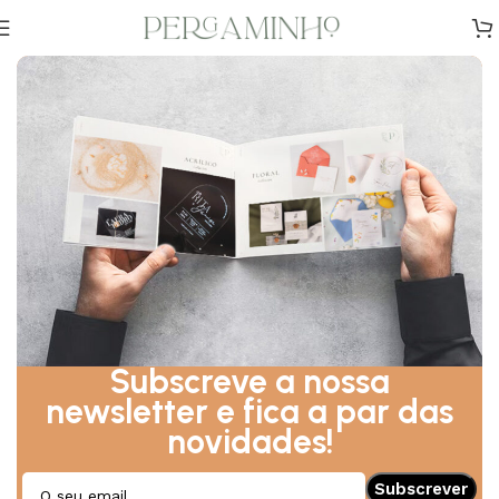
Início
Envelopes e Lacres
Lacres
Subscreve a nossa
newsletter e fica a par das
novidades!