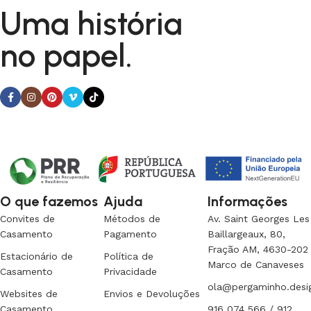
Uma história
no papel.
O que fazemos
Ajuda
Informações
Convites de
Métodos de
Av. Saint Georges Les
Casamento
Pagamento
Baillargeaux, 80,
Fração AM, 4630-202
Estacionário de
Política de
Marco de Canaveses
Casamento
Privacidade
ola@pergaminho.desi
Websites de
Envios e Devoluções
Casamento
916 074 566 / 912