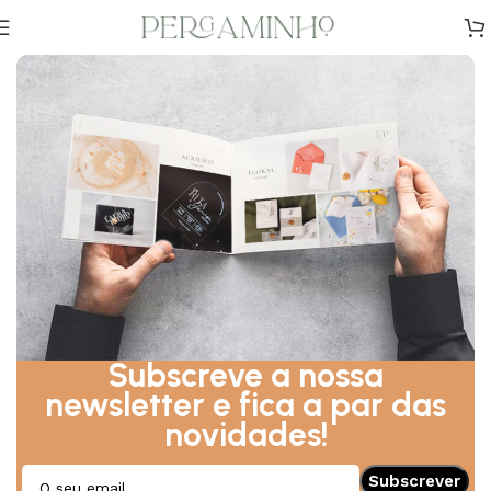
Início
Convites Especiais
Subscreve a nossa
newsletter e fica a par das
novidades!