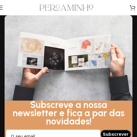
There are no secrets to success. It is the result
of preparation, hard work, and learning from
failure.
By Colin Powell
Subscreve a nossa
newsletter e fica a par das
novidades!