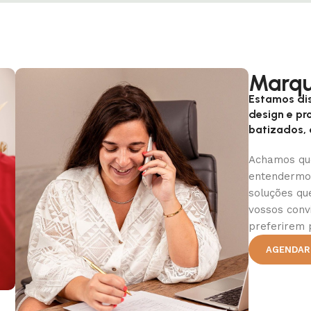
Marqu
Estamos dis
design e p
batizados,
Achamos qu
entendermos
soluções qu
vossos conv
preferirem 
AGENDAR