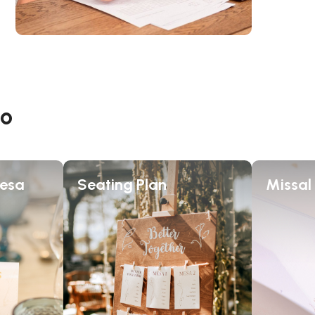
io
esa
Seating Plan
Missal