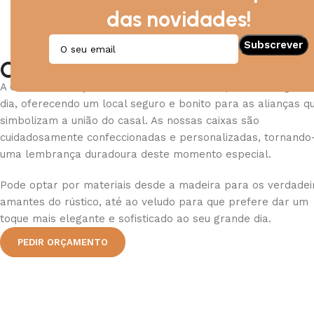
das novidades!
Caixa de Alianças
A Caixa de Alianças é um item fundamental para o seu gran
dia, oferecendo um local seguro e bonito para as alianças q
simbolizam a união do casal. As nossas caixas são
cuidadosamente confeccionadas e personalizadas, tornando
uma lembrança duradoura deste momento especial.
Pode optar por materiais desde a madeira para os verdadei
amantes do rústico, até ao veludo para que prefere dar um
toque mais elegante e sofisticado ao seu grande dia.
PEDIR ORÇAMENTO