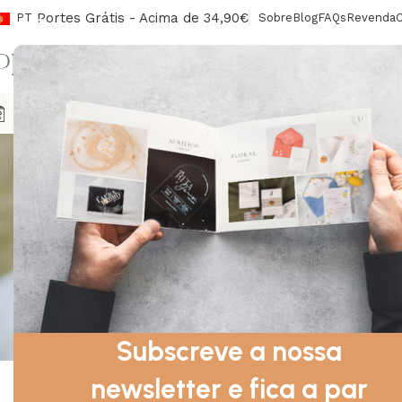
Portes Grátis - Acima de 34,90€
PT
Sobre
Blog
FAQs
Revenda
CONV
Agendas
Envelopes/Lacres
Sinalética
Livros De Honra
Ca
Caixa de Al
Subscreve a nossa
newsletter e fica a par