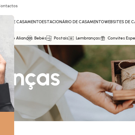
Contactos
ITES DE CASAMENTO
ESTACIONÁRIO DE CASAMENTO
WEBSITES DE 
ixas De Alianças
Bebés
Postais
Lembranças
Convites Espe
ianças