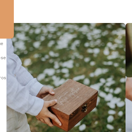
de
ue
-se
ros