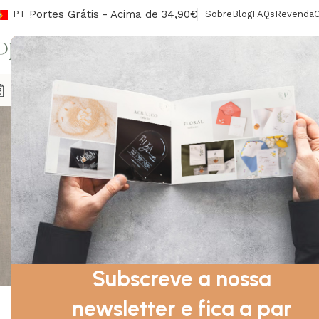
Portes Grátis - Acima de 34,90€
PT
Sobre
Blog
FAQs
Revenda
CONV
Agendas
Envelopes/Lacres
Sinalética
Livros De Honra
Ca
Convites Ilu
Subscreve a nossa
newsletter e fica a par