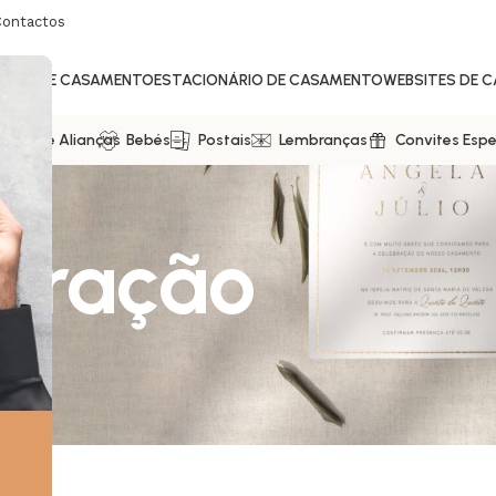
Contactos
ITES DE CASAMENTO
ESTACIONÁRIO DE CASAMENTO
WEBSITES DE 
ixas De Alianças
Bebés
Postais
Lembranças
Convites Espe
stração