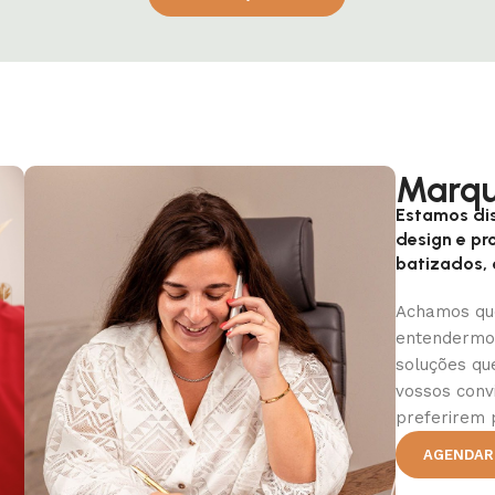
Marqu
Estamos dis
design e p
batizados,
Achamos qu
entendermos
soluções qu
vossos conv
preferirem 
AGENDAR