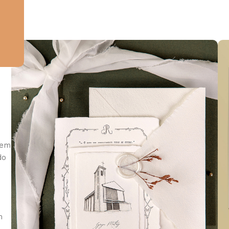
 em
do
m