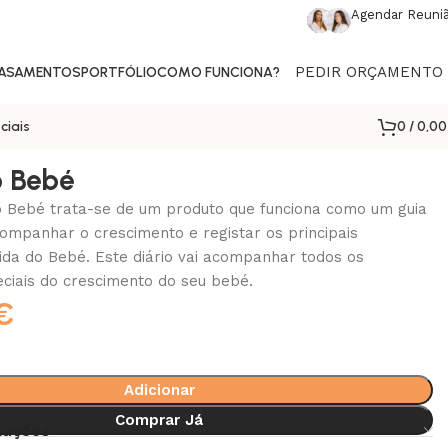
Agendar Reuni
PEDIR ORÇAMENTO
CASAMENTOS
PORTFÓLIO
COMO FUNCIONA?
0
/
0,0
ciais
o Bebé
o Bebé trata-se de um produto que funciona como um guia
ompanhar o crescimento e registar os principais
da do Bebé. Este diário vai acompanhar todos os
iais do crescimento do seu bebé.
€
Adicionar
Comprar Já
luções