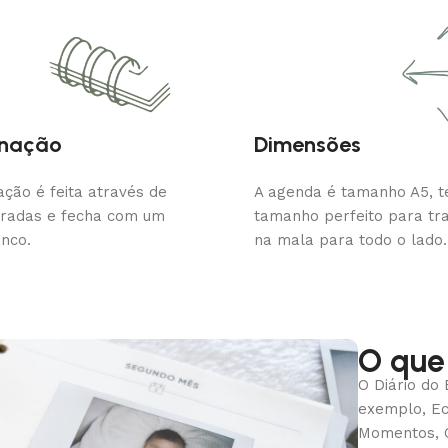
nação
Dimensões
ção é feita através de
A agenda é tamanho A5, 
uradas e fecha com um
tamanho perfeito para tr
anco.
na mala para todo o lado.
O que
O Diário do
exemplo, Ec
Momentos, O