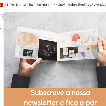
Portes Grátis - Acima de 34,90€
PT
Sobre
Blog
FAQs
Revenda
CONV
Agendas
Envelopes/Lacres
Sinalética
Livros De Honra
Ca
Início
Bebés e Mamãs
Diário do Bebé
Subscreve a nossa
newsletter e fica a par