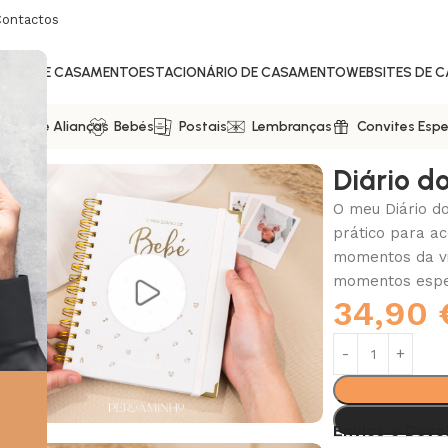
Contactos
ITES DE CASAMENTO
ESTACIONÁRIO DE CASAMENTO
WEBSITES DE 
ixas De Alianças
Bebés
Postais
Lembranças
Convites Espe
Diário d
O meu Diário d
prático para ac
momentos da vi
momentos espec
34,90
Envios e Devo