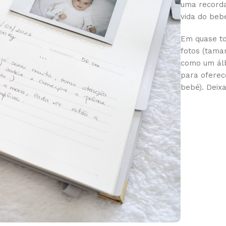
uma recorda
vida do beb
Em quase to
fotos (tama
como um álb
para ofere
bebé). Deix